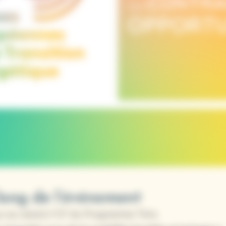
long de l’événement
s au stand n°27 du Programme Tims