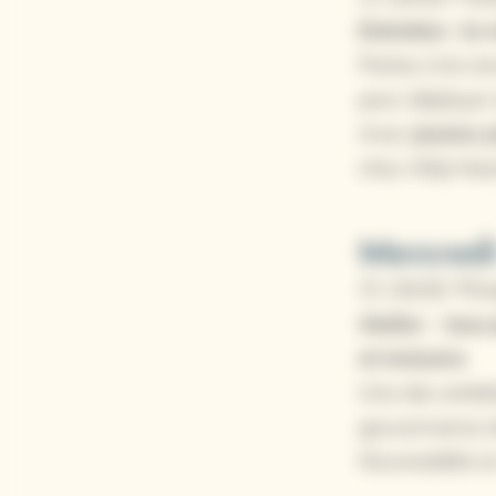
Entretien : la
Partez à la re
pour déployer 
Avec
Jessica 
chez Afeji Ha
Mercredi
🕒 13h30📍Emp
Atelier : tous 
et inclusive
Une des ambit
gouvernance de
l’écomobilité et