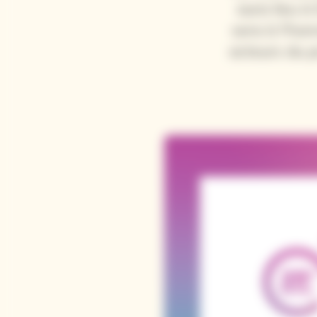
aura lieu 
sera à l'ho
acteurs du p