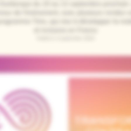
à Dunkerque du 10 au 12 septembre prochain. 
nneur de l'événement, avec plusieurs rendez-v
rogramme Tims, qui vise à développer la mob
et inclusive en France
Publié le 4 septembre 2024