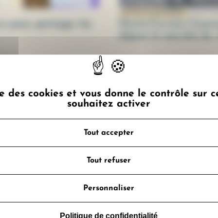
10 juin 2
RETOUR D'EXPÉRIENCE
rs pour partager les
Haute-Corrèze Commun
depuis le marché du v
ise des cookies et vous donne le contrôle sur 
souhaitez activer
Inscrivez-vous à notre newslette
Tout accepter
e l’actualité sur la mobilité durable et inclusive dir
votre boîte de réception.
Tout refuser
S'INSCRIRE À LA NEWSLETTER
Personnaliser
Politique de confidentialité