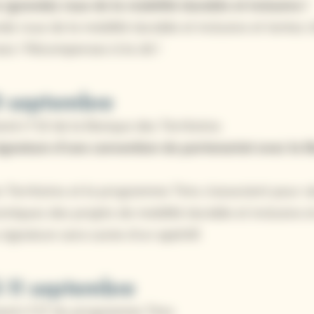
 (grande) roue de la mobilité durable et inclusive !
de roue de la mobilité durable et inclusive et tentez 
s ! Récompenses à la clé !
0 septembre
nd n°10 de la Banque des Territoires
ignature d’une convention de partenariat avec la 
Territoires et le programme Tims s’associent pour sé
iques des projets de mobilité durable et inclusive e
 signature sera suivie d’un apéritif.
 11 septembre
and n°27 du programme Tims