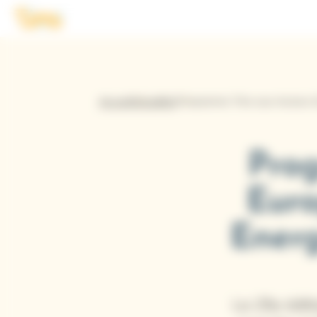
Panneau de gestion des cookies
Logo Tims
Accueil
Actualités
Pro
Euro
Energ
La 25e édit