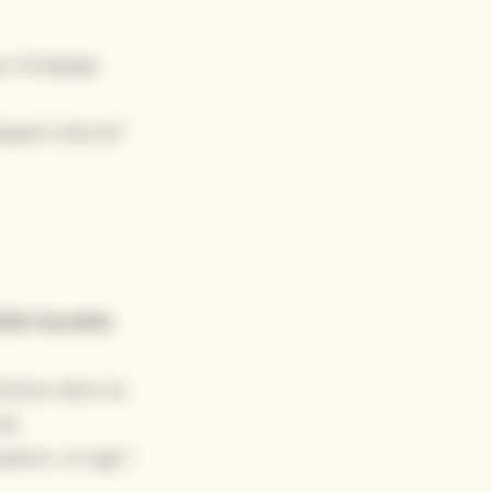
ui s’engage
pté Littoral”
lité
durable
oires dans la
de
pérer, et agir !