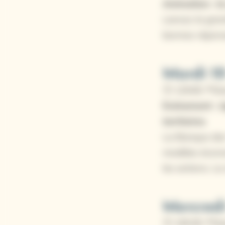
Animation : la
Lancez la gran
bonnes réponse
Mardi 1
🕒 12h00📍Sta
Evénement : s
territoires
La Banque des 
modèles économ
les actions. La
Mercredi
🕒 10h30📍St