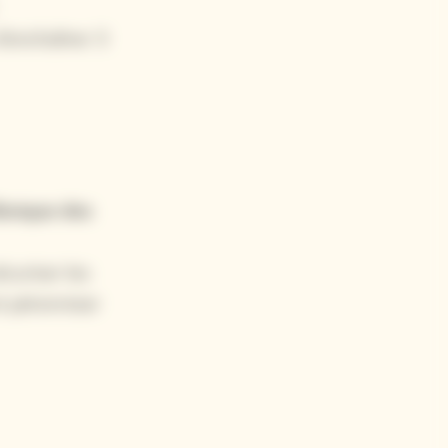
d’enchaîner 3
Banque des
curiser les
t pérenniser