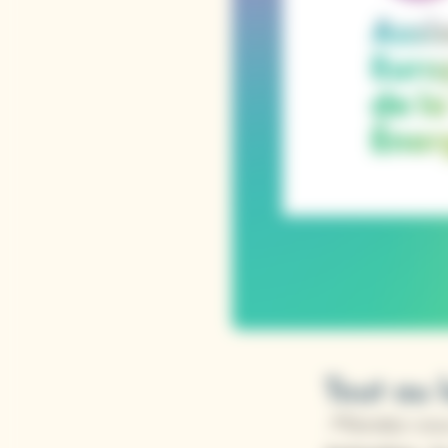
Tout au 
📍Rendez-vou