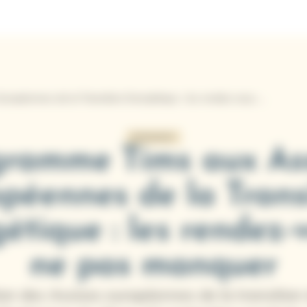
Programme Tims aux Assises Européennes de la Transition Energétique : les rendez-vous à ne pas manquer
ÉVÉNEMENT
gramme Tims aux Ass
péennes de la Trans
étique : les rendez-
ne pas manquer
ion des Assises européennes de la transition