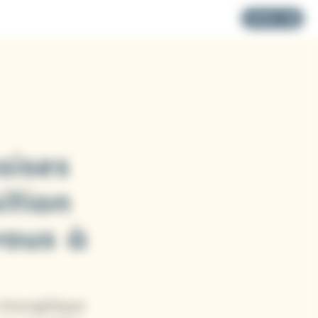
MENU
ises
ition
vous à
 énergétique