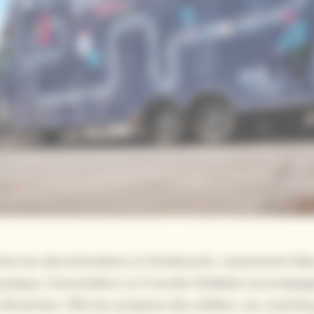
ntre les discriminations à l’embauche, notamment liée
ysique, l’association La Cravate Solidaire accompag
éinsertion. Elle leur propose des ateliers, du coaching