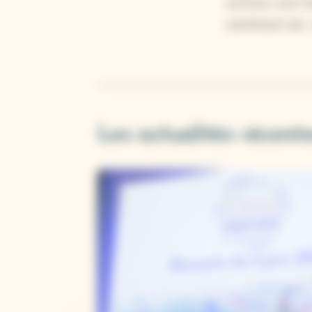
surtout, une me
sentiment de
Les actualités récent