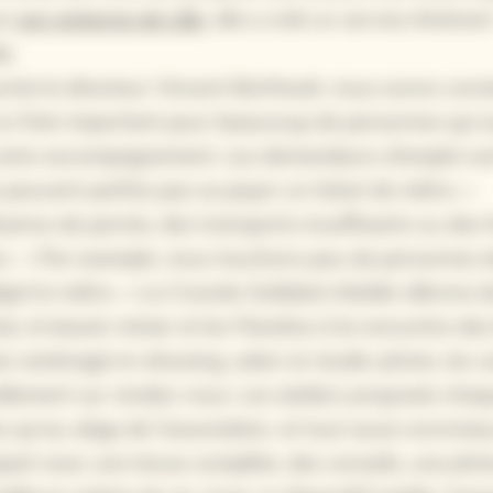
ns
son antenne de Lille
, elle a créé un service itinéran
e.
aconte le directeur Vincent Berthault, nous avons cons
 un frein important pour beaucoup de personnes qui 
 notre accompagnement. Les demandeurs d’emploi so
e peuvent parfois pas se payer un ticket de métro. »
absence de permis, des transports insuffisants ou des 
s :
« Par exemple, nous touchons peu de personnes 
gré le métro. »
La Cravate Solidaire Mobile sillonne d
ise, le bassin minier et les Flandres à la rencontre des
n aménagé en dressing, salon et studio-photo, les c
ellement sur rendez-vous. Les ateliers proposés cha
 qu’au siège de l’association, et tout aussi conviviau
part avec une tenue complète, des conseils, une phot