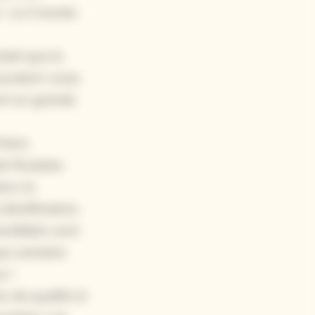
t : La Cravate
taté que la
auraient voulu
nt en grande
freins
de Roubaix-
onc la
 bénéficiaires.
andidats sont
que semaine
x !
o de qualité et