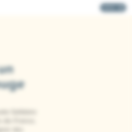
MENU
 un
ouge
vate Solidaire
s-de-France,
gner des