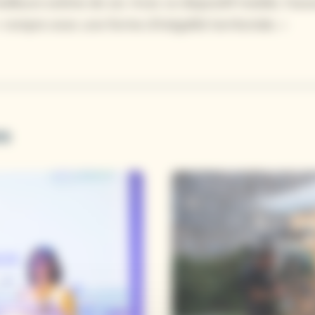
illeure estime de soi. Avec ce dispositif mobile, l’asso
« rompre avec une forme d’inégalité territoriale. »
es