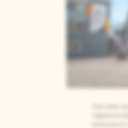
Pour lutter co
l’apparence ph
personnes en r