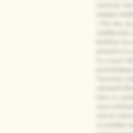
mentorat. Da
Solidaire Mobil
« Très vite, r
mobilité était
bénéficier de
précarité et n
Il y a aussi l’
psychologique
Tourcoing, mal
métropole lillo
Dans un camio
reçus individu
sont les mêmes
Le candidat re