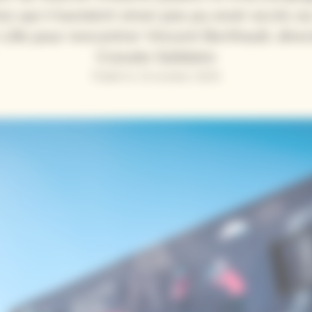
s qui n'auraient sinon pas pu avoir accès au
 Lille pour rencontrer Vincent Berthault, direc
Cravate Solidaire
Publié le 14 octobre 2024