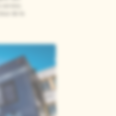
 service.
teur de la