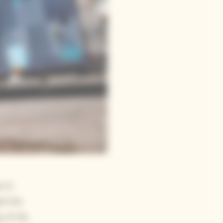
s à
ne les
, et du