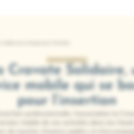
e mobile qui se bouge pour l’insertion
RETOUR D'EXPÉRIENCE
 Cravate Solidaire,
vice mobile qui se b
pour l’insertion
nsertion professionnelle, l'association la Cra
version mobile de ses activités dans les Haut
n de toucher d'autres publics et d'accompa