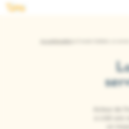
Panneau de gestion des cookies
Logo Tims
Accueil
Actualités
La Cravate Solidaire, un servic
La
ser
Acteur de l'i
a créé une 
un moye