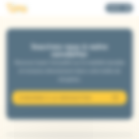
Panneau de gestion des cookies
Logo Tims
MENU
Inscrivez-vous à notre
newsletter
Recevez toute l’actualité sur la mobilité durable
et inclusive directement dans votre boîte de
réception.
S'INSCRIRE À LA NEWSLETTER