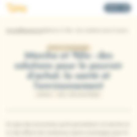
Panneau de gestion des cookies
Logo Tims
MENU
Accueil
Ressources
Marche et Vélo : des solutions pour le pouvoir d’achat, la santé et l’environnement
ÉTUDE ET STATISTIQUES
Marche et Vélo : des
solutions pour le pouvoir
d’achat, la santé et
l’environnement
MARCHE
VÉLO / VÉLO ÉLECTRIQUE
En plus des économies qu’ils permettent, la marche et
le vélo offrent de nombreux autres avantages pour la