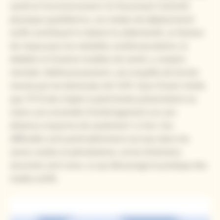
santé et l’environnement. En favorisant l’activité
physique quotidienne, ces modes de déplacement
actifs contribuent à réduire la sédentarité, un facteur
de risque pour les maladies cardiovasculaires, le
diabète et d’autres troubles de santé, y compris
mentale. Malheureusement, une enquête de terrain
menée par les bénévoles de l’UFC-Que Choisir révèle
que 70 % des trajets à pied testés présentaient au
moins une anomalie d’aménagement sur une
distance moyenne de seulement 1,2 km. Ces
difficultés sont particulièrement accrues dans les
zones rurales et périurbaines, où les itinéraires
sécurisés sont rares, ce qui décourage la pratique des
modes actifs.