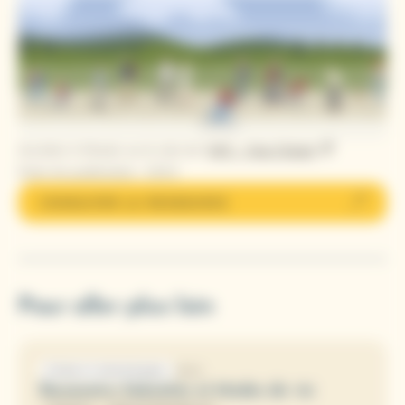
Accéder à l’étude sur le site de l’
UFC – Que Choisir
Date de publication : 2024
CONSULTER LA RESSOURCE
Pour aller plus loin
2024
ÉTUDE ET STATISTIQUES
Baromètre Sobriétés et Modes de vie