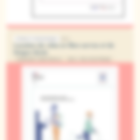
2021
ÉTUDE ET STATISTIQUES
Location de vélos en libre service et de
longue durée
INGÉNIERIE TERRITORIALE
VÉLO / VÉLO ÉLECTRIQUE