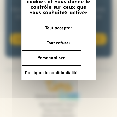
cookies et vous donne le
newsletter
contrôle sur ceux que
Recevez toute l’actualité sur la mobilité durable
vous souhaitez activer
et inclusive directement dans votre boîte de
réception.
Tout accepter
S'INSCRIRE À LA NEWSLETTER
Tout refuser
Personnaliser
Politique de confidentialité
Logo Tims
Logo CEE - Les ce
financé par
Qui sommes-nous ?
Nous contacter
Mentions légales