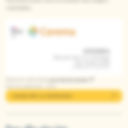
nécessaires pour suivre la situation des usagers
vulnérables.
Retrouvez cette étude
sur le site du Cerema
Date de publication : 2021
CONSULTER LA RESSOURCE