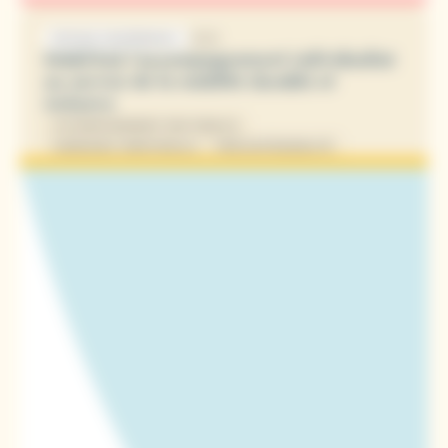
2026
RETOUR D'EXPÉRIENCE
Mobil’Aid, l’accompagnement individualisé
au service de la mobilité durable et
inclusive
ACCOMPAGNEMENT DES PUBLICS
INGÉNIERIE TERRITORIALE
PRÉCARITÉ/MOBILITÉ