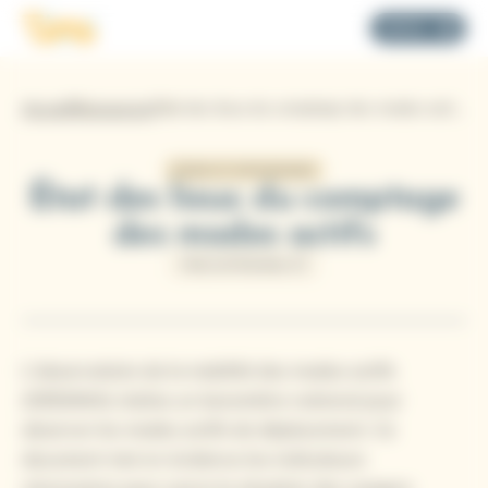
Panneau de gestion des cookies
Logo Tims
MENU
Accueil
Ressources
État des lieux du comptage des modes actifs
ÉTUDE ET STATISTIQUES
État des lieux du comptage
des modes actifs
PRÉCARITÉ/MOBILITÉ
L'observatoire de la mobilité des modes actifs
(OBSMMA) réalise un baromètre national pour
observer les modes actifs de déplacement. Ce
document met en évidence les indicateurs