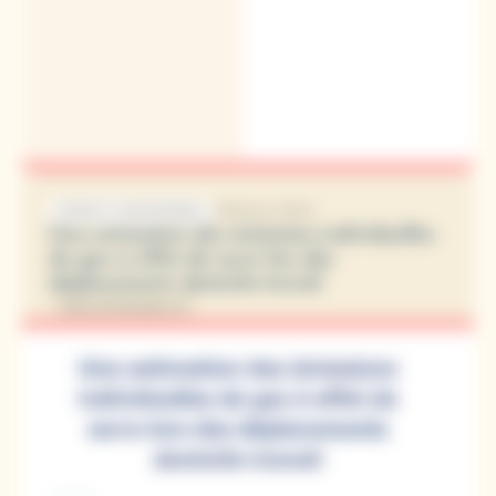
29 février 2024
ÉTUDE ET STATISTIQUES
Une estimation des émissions individuelles
de gaz à effet de serre lors des
déplacements domicile-travail
PRÉCARITÉ/MOBILITÉ