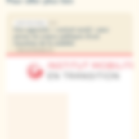
Pour aller plus loin
2025
NOTE POLITIQUE
Une approche « contrat social » pour
penser les enjeux politiques d’une
transition de la mobilité
PRÉCARITÉ/MOBILITÉ