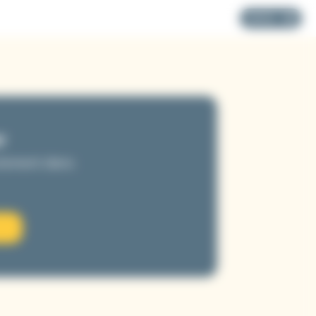
MENU
r
ectement dans