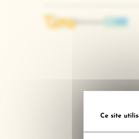
Log
Logo Tims
financé par
Ce site util